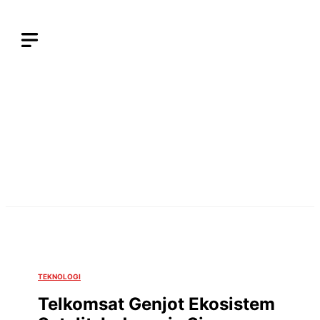
Langsung
ke
isi
TEKNOLOGI
Telkomsat Genjot Ekosistem