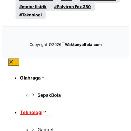
motor listrik
Polytron Fox 350
Teknologi
Copyright ©2026
WaktunyaBola.com
Close
Olahraga
SepakBola
Teknologi
Gadget