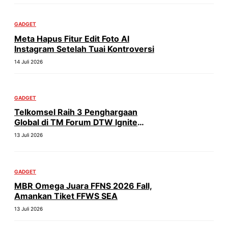
GADGET
Meta Hapus Fitur Edit Foto AI
Instagram Setelah Tuai Kontroversi
14 Juli 2026
GADGET
Telkomsel Raih 3 Penghargaan
Global di TM Forum DTW Ignite
2026
13 Juli 2026
GADGET
MBR Omega Juara FFNS 2026 Fall,
Amankan Tiket FFWS SEA
13 Juli 2026