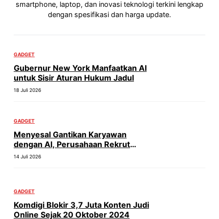
smartphone, laptop, dan inovasi teknologi terkini lengkap
dengan spesifikasi dan harga update.
GADGET
Gubernur New York Manfaatkan AI
untuk Sisir Aturan Hukum Jadul
18 Juli 2026
GADGET
Menyesal Gantikan Karyawan
dengan AI, Perusahaan Rekrut
Manusia Lagi
14 Juli 2026
GADGET
Komdigi Blokir 3,7 Juta Konten Judi
Online Sejak 20 Oktober 2024