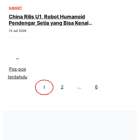
GADGET
China Rilis U1, Robot Humanoid
Pendengar Setia yang Bisa Kenal
Emosi
13 Juli 2026
Pos-pos
terdahulu
Halaman
Halaman
2
…
6
Halaman
1