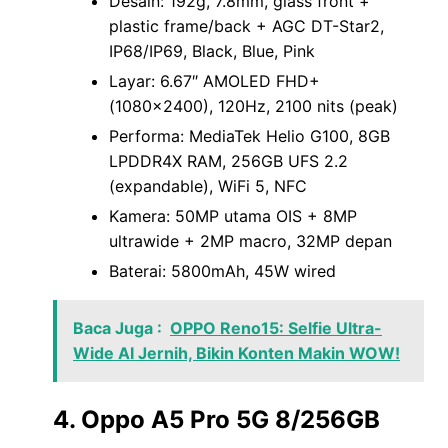
Desain: 192g, 7.8mm, glass front +
plastic frame/back + AGC DT-Star2,
IP68/IP69, Black, Blue, Pink
Layar: 6.67″ AMOLED FHD+
(1080×2400), 120Hz, 2100 nits (peak)
Performa: MediaTek Helio G100, 8GB
LPDDR4X RAM, 256GB UFS 2.2
(expandable), WiFi 5, NFC
Kamera: 50MP utama OIS + 8MP
ultrawide + 2MP macro, 32MP depan
Baterai: 5800mAh, 45W wired
Baca Juga :
OPPO Reno15: Selfie Ultra-
Wide AI Jernih, Bikin Konten Makin WOW!
4. Oppo A5 Pro 5G 8/256GB