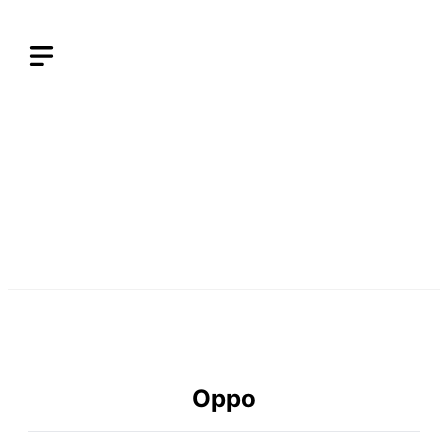
Langsung
ke
isi
Oppo