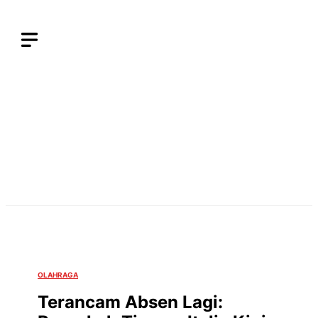
Langsung
ke
isi
OLAHRAGA
Terancam Absen Lagi: