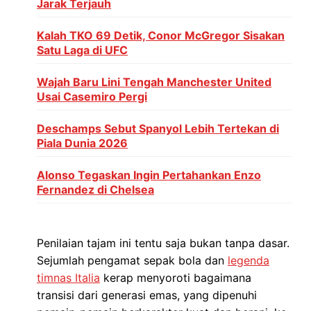
Jarak Terjauh
Kalah TKO 69 Detik, Conor McGregor Sisakan
Satu Laga di UFC
Wajah Baru Lini Tengah Manchester United
Usai Casemiro Pergi
Deschamps Sebut Spanyol Lebih Tertekan di
Piala Dunia 2026
Alonso Tegaskan Ingin Pertahankan Enzo
Fernandez di Chelsea
Penilaian tajam ini tentu saja bukan tanpa dasar.
Sejumlah pengamat sepak bola dan
legenda
timnas Italia
kerap menyoroti bagaimana
transisi dari generasi emas, yang dipenuhi