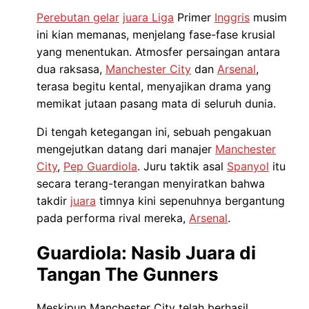
Perebutan gelar
juara Liga
Primer
Inggris
musim
ini kian memanas, menjelang fase-fase krusial
yang menentukan. Atmosfer persaingan antara
dua raksasa,
Manchester City
dan
Arsenal
,
terasa begitu kental, menyajikan drama yang
memikat jutaan pasang mata di seluruh dunia.
Di tengah ketegangan ini, sebuah pengakuan
mengejutkan datang dari manajer
Manchester
City
,
Pep Guardiola
. Juru taktik asal
Spanyol
itu
secara terang-terangan menyiratkan bahwa
takdir
juara
timnya kini sepenuhnya bergantung
pada performa rival mereka,
Arsenal
.
Guardiola: Nasib Juara di
Tangan The Gunners
Meskipun Manchester City telah berhasil