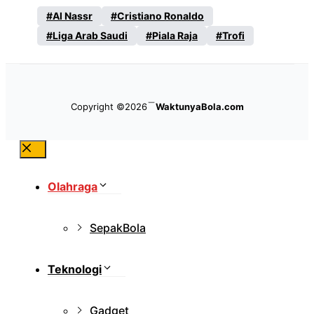
Al Nassr
Cristiano Ronaldo
Liga Arab Saudi
Piala Raja
Trofi
Copyright ©2026
WaktunyaBola.com
Close
Olahraga
SepakBola
Teknologi
Gadget