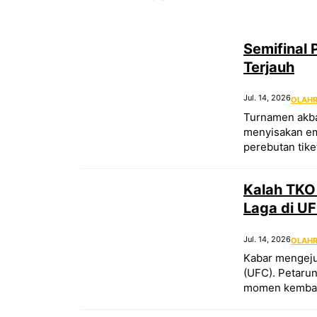
Semifinal 
Terjauh
Jul. 14, 2026
OLAH
Turnamen akbar
menyisakan emp
perebutan tiket
Kalah TKO
Laga di U
Jul. 14, 2026
OLAH
Kabar mengeju
(UFC). Petarun
momen kembali