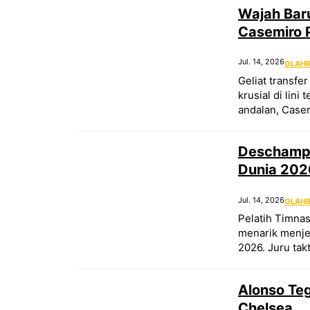
Wajah Baru
Casemiro 
Jul. 14, 2026
OLAH
Geliat transfe
krusial di lin
andalan, Case
Deschamps
Dunia 202
Jul. 14, 2026
OLAH
Pelatih Timna
menarik menjel
2026. Juru ta
Alonso Te
Chelsea