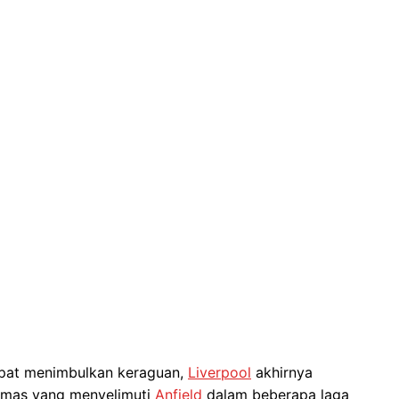
mpat menimbulkan keraguan,
Liverpool
akhirnya
emas yang menyelimuti
Anfield
dalam beberapa laga