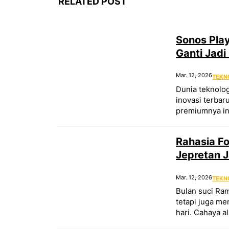
RELATED POST
Sonos Pla
Ganti Jadi
Mar. 12, 2026
TEKN
Dunia teknolo
inovasi terbar
premiumnya in
Rahasia Fo
Jepretan J
Mar. 12, 2026
TEKN
Bulan suci Ra
tetapi juga m
hari. Cahaya a