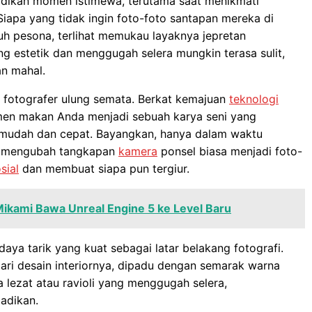
abadikan momen istimewa, terutama saat menikmati
Siapa yang tidak ingin foto-foto santapan mereka di
h pesona, terlihat memukau layaknya jepretan
g estetik dan menggugah selera mungkin terasa sulit,
n mahal.
ik fotografer ulung semata. Berkat kemajuan
teknologi
men makan Anda menjadi sebuah karya seni yang
t mudah dan cepat. Bayangkan, hanya dalam waktu
isa mengubah tangkapan
kamera
ponsel biasa menjadi foto-
sial
dan membuat siapa pun tergiur.
 Mikami Bawa Unreal Engine 5 ke Level Baru
a tarik yang kuat sebagai latar belakang fotografi.
ari desain interiornya, dipadu dengan semarak warna
a lezat atau ravioli yang menggugah selera,
adikan.