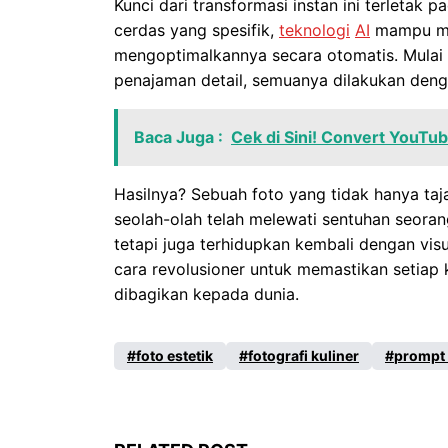
Kunci dari transformasi instan ini terletak
cerdas yang spesifik,
teknologi
AI
mampu men
mengoptimalkannya secara otomatis. Mulai 
penajaman detail, semuanya dilakukan dengan
Baca Juga :
Cek di Sini! Convert YouT
Hasilnya? Sebuah foto yang tidak hanya taja
seolah-olah telah melewati sentuhan seora
tetapi juga terhidupkan kembali dengan visu
cara revolusioner untuk memastikan setiap
dibagikan kepada dunia.
foto estetik
fotografi kuliner
prompt 