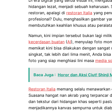
Di era digital yang serba visual ini, meng
hidangan lezat, menjadi sebuah keharusan. 
restoran, apalagi di
restoran Italia
yang penu
profesional? Dulu, menghasilkan gambar yan
membutuhkan keahlian khusus atau peralata
Namun, kini impian tersebut bukan lagi mil
kecerdasan buatan
(
AI
), menyulap foto mo
memikat kini bisa dilakukan dengan sanga
singkat, tak lebih dari lima menit, Anda b
foto yang siap menghiasi lini masa
media so
Baca Juga :
Horor dan Aksi Ciut! Shinji
Restoran Italia
memang selalu menawarkan day
Suasana hangat nan akrab yang terpancar d
dan tekstur dari hidangan khas seperti past
menjadikannya kanvas sempurna untuk diab