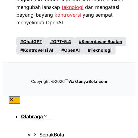
mengubah lanskap
teknologi
dan mengatasi
bayang-bayang
kontroversi
yang sempat
menyelimuti OpenAI.
ChatGPT
GPT-5.4
Kecerdasan Buatan
Kontroversi AI
OpenAI
Teknologi
Copyright ©2026
WaktunyaBola.com
Close
Olahraga
SepakBola