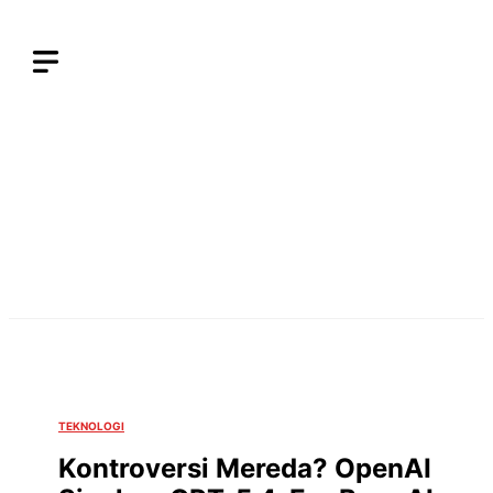
Langsung
ke
isi
TEKNOLOGI
Kontroversi Mereda? OpenAI