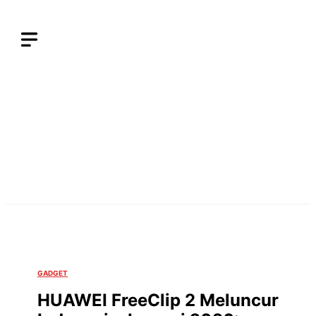
Langsung
ke
isi
GADGET
HUAWEI FreeClip 2 Meluncur