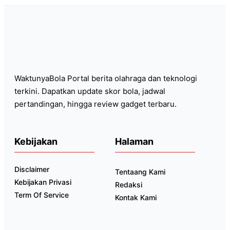
WaktunyaBola Portal berita olahraga dan teknologi
terkini. Dapatkan update skor bola, jadwal
pertandingan, hingga review gadget terbaru.
Kebijakan
Halaman
Disclaimer
Tentaang Kami
Kebijakan Privasi
Redaksi
Term Of Service
Kontak Kami