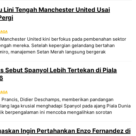
 Lini Tengah Manchester United Usai
Pergi
RAGA
r Manchester United kini berfokus pada pembenahan sektor
i tengah mereka. Setelah kepergian gelandang bertahan
miro, manajemen Setan Merah langsung bergerak
 Sebut Spanyol Lebih Tertekan di Piala
6
RAGA
s Prancis, Didier Deschamps, memberikan pandangan
ang laga krusial menghadapi Spanyol pada ajang Piala Dunia
ktik berpengalaman ini mencoba mengalihkan sorotan
gaskan Ingin Pertahankan Enzo Fernandez di