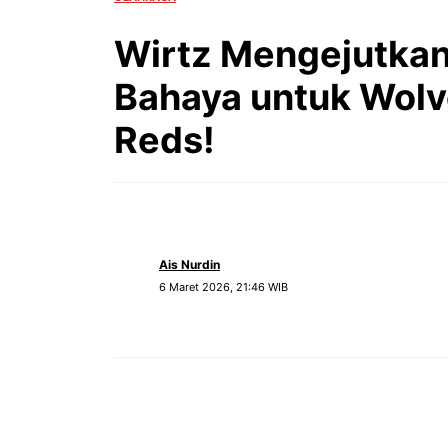
Wirtz Mengejutkan 
Bahaya untuk Wolv
Reds!
Ais Nurdin
6 Maret 2026, 21:46 WIB