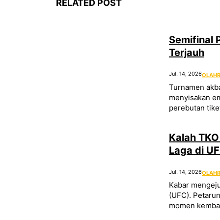
RELATED POST
Semifinal 
Terjauh
Jul. 14, 2026
OLAH
Turnamen akbar
menyisakan emp
perebutan tiket
Kalah TKO
Laga di U
Jul. 14, 2026
OLAH
Kabar mengeju
(UFC). Petarun
momen kembali