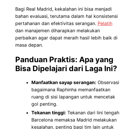
Bagi Real Madrid, kekalahan ini bisa menjadi
bahan evaluasi, terutama dalam hal konsistensi
pertahanan dan efektivitas serangan.
Pelatih
dan manajemen diharapkan melakukan
perbaikan agar dapat meraih hasil lebih baik di
masa depan.
Panduan Praktis: Apa yang
Bisa Dipelajari dari Laga Ini?
Manfaatkan sayap serangan:
Observasi
bagaimana Raphinha memanfaatkan
ruang di sisi lapangan untuk mencetak
gol penting.
Tekanan tinggi:
Tekanan dari lini tengah
Barcelona memaksa Madrid melakukan
kesalahan, penting bagi tim lain untuk