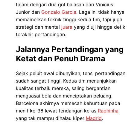
tajam dengan dua gol balasan dari Vinicius
Junior dan
Gonzalo Garcia
. Laga ini tidak hanya
memamerkan teknik tinggi kedua tim, tapi juga
strategi dan mental
juara
yang diuji hingga detik
terakhir pertandingan.
Jalannya Pertandingan yang
Ketat dan Penuh Drama
Sejak peluit awal dibunyikan, tensi pertandingan
sudah sangat tinggi. Kedua tim menunjukkan
kualitas terbaik mereka, saling bergantian
menguasai bola dan menciptakan peluang.
Barcelona akhirnya memecah kebuntuan pada
menit ke-36 lewat tendangan keras
Raphinha
yang tak mampu dihalau kiper
Madrid
.