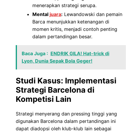
menerapkan strategi serupa.
Mental
juara
:
Lewandowski dan pemain
Barca menunjukkan ketenangan di
momen kritis, menjadi contoh penting
dalam pertandingan besar.
Baca Juga :
ENDRIK GILA! Hat-trick di
Lyon, Dunia Sepak Bola Geger!
Studi Kasus: Implementasi
Strategi Barcelona di
Kompetisi Lain
Strategi menyerang dan pressing tinggi yang
digunakan Barcelona dalam pertandingan ini
dapat diadopsi oleh klub-klub lain sebagai