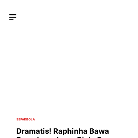
Langsung
ke
isi
SEPAKBOLA
Dramatis! Raphinha Bawa