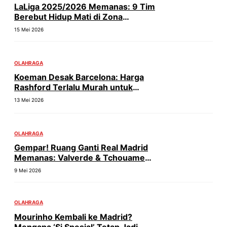
LaLiga 2025/2026 Memanas: 9 Tim
Berebut Hidup Mati di Zona
Degradasi!
15 Mei 2026
OLAHRAGA
Koeman Desak Barcelona: Harga
Rashford Terlalu Murah untuk
Dilewatkan!
13 Mei 2026
OLAHRAGA
Gempar! Ruang Ganti Real Madrid
Memanas: Valverde & Tchouameni
Kena Sanksi
9 Mei 2026
OLAHRAGA
Mourinho Kembali ke Madrid?
Mengapa ‘Si Spesial’ Tetap Jadi