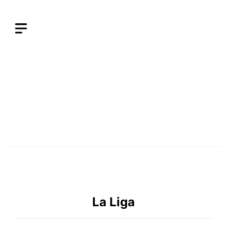
Langsung
ke
isi
La Liga