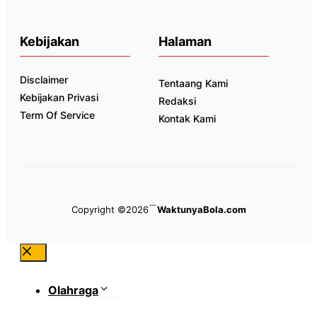
Kebijakan
Halaman
Disclaimer
Tentaang Kami
Kebijakan Privasi
Redaksi
Term Of Service
Kontak Kami
Copyright ©2026
WaktunyaBola.com
Close
Olahraga