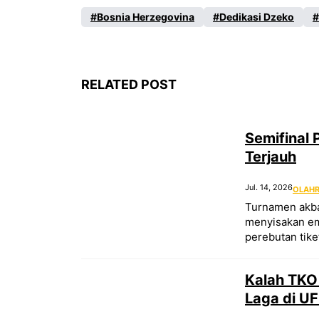
Bosnia Herzegovina
Dedikasi Dzeko
RELATED POST
Semifinal 
Terjauh
Jul. 14, 2026
OLAH
Turnamen akbar
menyisakan emp
perebutan tiket
Kalah TKO
Laga di U