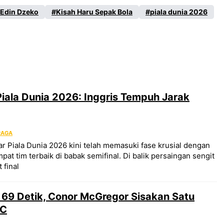
Edin Dzeko
Kisah Haru Sepak Bola
piala dunia 2026
Piala Dunia 2026: Inggris Tempuh Jarak
RAGA
 Piala Dunia 2026 kini telah memasuki fase krusial dengan
at tim terbaik di babak semifinal. Di balik persaingan sengit
 final
 69 Detik, Conor McGregor Sisakan Satu
FC