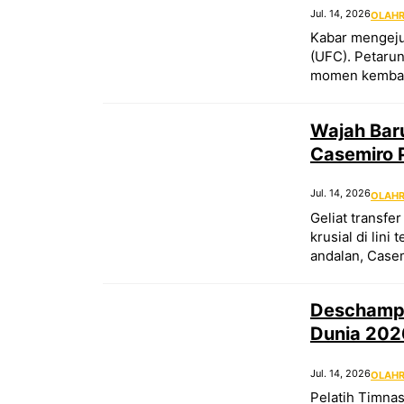
Jul. 14, 2026
OLAH
Kabar mengeju
(UFC). Petarun
momen kembali
Wajah Baru
Casemiro 
Jul. 14, 2026
OLAH
Geliat transfe
krusial di lin
andalan, Case
Deschamps
Dunia 202
Jul. 14, 2026
OLAH
Pelatih Timna