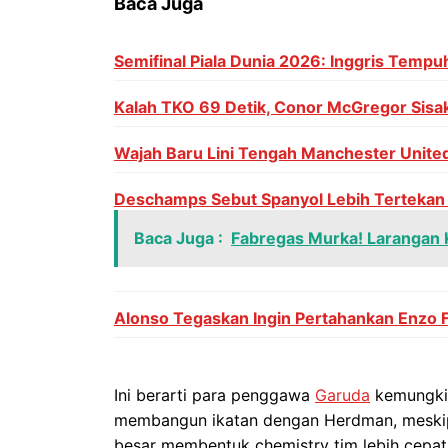
Baca Juga
Semifinal Piala Dunia 2026: Inggris Tempu
Kalah TKO 69 Detik, Conor McGregor Sisak
Wajah Baru Lini Tengah Manchester United
Deschamps Sebut Spanyol Lebih Tertekan d
Baca Juga :
Fabregas Murka! Larangan 
Alonso Tegaskan Ingin Pertahankan Enzo 
Ini berarti para penggawa
Garuda
kemungkin
membangun ikatan dengan Herdman, meskipu
besar membentuk chemistry tim lebih cepat,