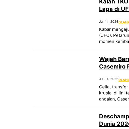
Kalah TKO
Laga di U
Jul. 14, 2026
OLAH
Kabar mengeju
(UFC). Petarun
momen kembali
Wajah Baru
Casemiro 
Jul. 14, 2026
OLAH
Geliat transfe
krusial di lin
andalan, Case
Deschamps
Dunia 202