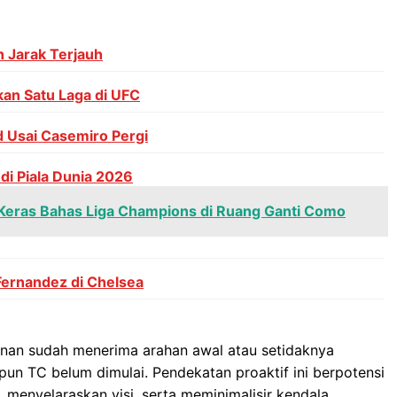
h Jarak Terjauh
an Satu Laga di UFC
 Usai Casemiro Pergi
i Piala Dunia 2026
Keras Bahas Liga Champions di Ruang Ganti Como
Fernandez di Chelsea
an sudah menerima arahan awal atau setidaknya
n TC belum dimulai. Pendekatan proaktif ini berpotensi
 menyelaraskan visi, serta meminimalisir kendala