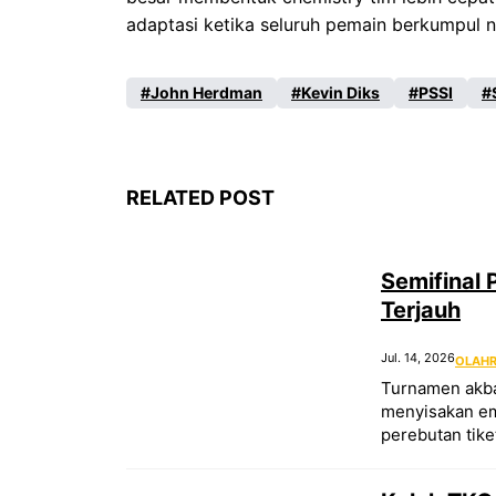
adaptasi ketika seluruh pemain berkumpul n
John Herdman
Kevin Diks
PSSI
RELATED POST
Semifinal 
Terjauh
Jul. 14, 2026
OLAH
Turnamen akbar
menyisakan emp
perebutan tiket