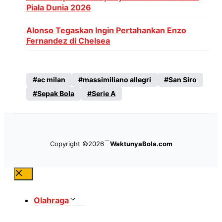
Piala Dunia 2026
Alonso Tegaskan Ingin Pertahankan Enzo
Fernandez di Chelsea
ac milan
massimiliano allegri
San Siro
Sepak Bola
Serie A
Copyright ©2026
WaktunyaBola.com
Close
Olahraga