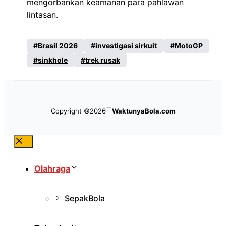
mengorbankan keamanan para pahlawan
lintasan.
Brasil 2026
investigasi sirkuit
MotoGP
sinkhole
trek rusak
Copyright ©2026
WaktunyaBola.com
Close
Olahraga
SepakBola