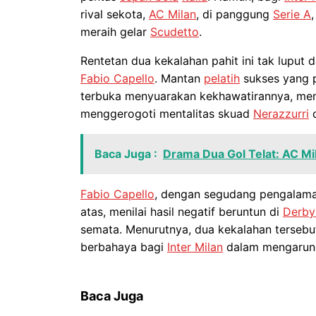
rival sekota,
AC Milan
, di panggung
Serie A
meraih gelar
Scudetto
.
Rentetan dua kekalahan pahit ini tak luput d
Fabio Capello
. Mantan
pelatih
sukses yang 
terbuka menyuarakan kekhawatirannya, men
menggerogoti mentalitas skuad
Nerazzurri
Baca Juga :
Drama Dua Gol Telat: AC 
Fabio Capello
, dengan segudang pengalama
atas, menilai hasil negatif beruntun di
Derby
semata. Menurutnya, dua kekalahan tersebu
berbahaya bagi
Inter Milan
dalam mengarungi
Baca Juga