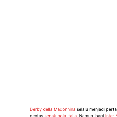
Derby della Madonnina
selalu menjadi pert
pentas
sepak bola
Italia
. Namun, bagi
Inter 