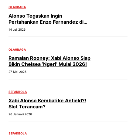
OLAHRAGA
Alonso Tegaskan Ingin
Pertahankan Enzo Fernandez di
Chelsea
14 Juli 2026
OLAHRAGA
Ramalan Rooney: Xabi Alonso Siap
Bikin Chelsea ‘Ngeri’ Mulai 2026!
27 Mei 2026
SEPAKBOLA
Xabi Alonso Kembali ke Anfield?!
Slot Terancam?
26 Januari 2026
SEPAKBOLA