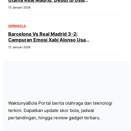
42 Tahun
13 Januari 2026
SEPAKBOLA
Barcelona Vs Real Madrid 3-2:
Campuran Emosi Xabi Alonso Usai
Kekalahan di Final Piala Super
12 Januari 2026
Spanyol
WaktunyaBola Portal berita olahraga dan teknologi
terkini. Dapatkan update skor bola, jadwal
pertandingan, hingga review gadget terbaru.