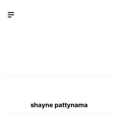
Langsung
ke
isi
shayne pattynama