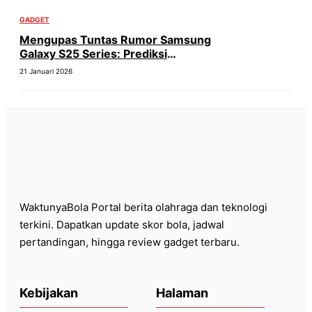
GADGET
Mengupas Tuntas Rumor Samsung
Galaxy S25 Series: Prediksi
Spesifikasi dan Harga Samsung
21 Januari 2026
Galaxy S25 Ultra
WaktunyaBola Portal berita olahraga dan teknologi
terkini. Dapatkan update skor bola, jadwal
pertandingan, hingga review gadget terbaru.
Kebijakan
Halaman