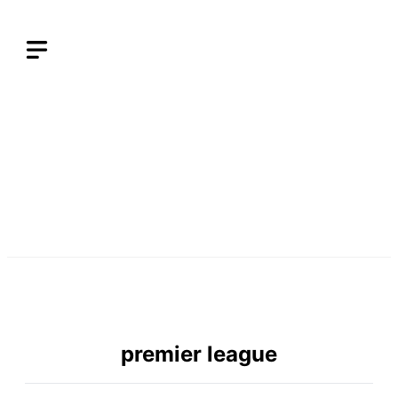
Langsung
ke
isi
premier league