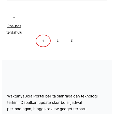
Pos-pos
terdahulu
Halaman
Halaman
2
3
Halaman
1
WaktunyaBola Portal berita olahraga dan teknologi
terkini. Dapatkan update skor bola, jadwal
pertandingan, hingga review gadget terbaru.