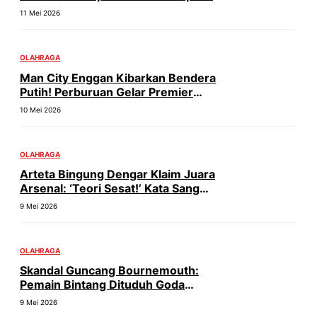
11 Mei 2026
OLAHRAGA
Man City Enggan Kibarkan Bendera
Putih! Perburuan Gelar Premier
League Memanas
10 Mei 2026
OLAHRAGA
Arteta Bingung Dengar Klaim Juara
Arsenal: ‘Teori Sesat!’ Kata Sang
Pelatih
9 Mei 2026
OLAHRAGA
Skandal Guncang Bournemouth:
Pemain Bintang Dituduh Goda
Gadis di Bawah Umur!
9 Mei 2026