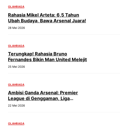
OLAHRAGA
Rahasia Mikel Arteta: 6,5 Tahun
Ubah Budaya, Bawa Arsenal Juara!
28 Mei 2026
OLAHRAGA
Terungkap! Rahasia Bruno
Fernandes Bikin Man United Melejit
25 Mei 2026
OLAHRAGA
Ambisi Ganda Arsenal: Premier
League di Genggaman, Liga
Champions Diburu!
22 Mei 2026
OLAHRAGA