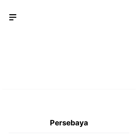
Langsung
ke
isi
Persebaya