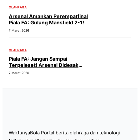
OLAHRAGA
Arsenal Amankan Perempatfinal
Piala FA: Gulung Mansfield 2-1!
7 Maret 2026
OLAHRAGA
Piala FA: Jangan Sampai
Terpeleset! Arsenal Didesak
Kalahkan Mansfield
7 Maret 2026
WaktunyaBola Portal berita olahraga dan teknologi