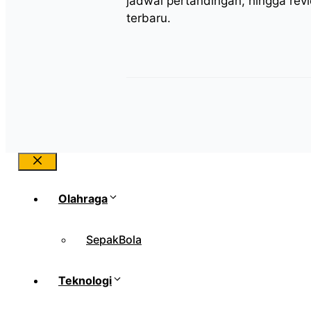
jadwal pertandingan, hingga rev
terbaru.
Close
Olahraga
SepakBola
Teknologi