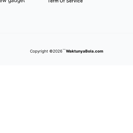
iew gadget
Term Of Service
Copyright ©2026
WaktunyaBola.com