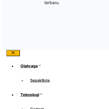
terbaru.
Close
Olahraga
SepakBola
Teknologi
Gadget