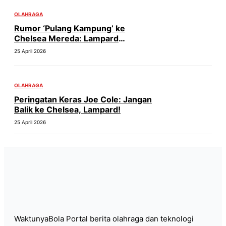
OLAHRAGA
Rumor ‘Pulang Kampung’ ke
Chelsea Mereda: Lampard
Tegaskan Fokus!
25 April 2026
OLAHRAGA
Peringatan Keras Joe Cole: Jangan
Balik ke Chelsea, Lampard!
25 April 2026
WaktunyaBola Portal berita olahraga dan teknologi