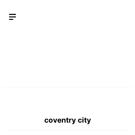
Langsung
ke
isi
coventry city