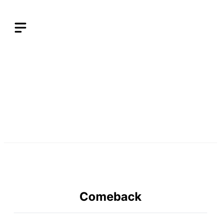
Langsung
ke
isi
Comeback