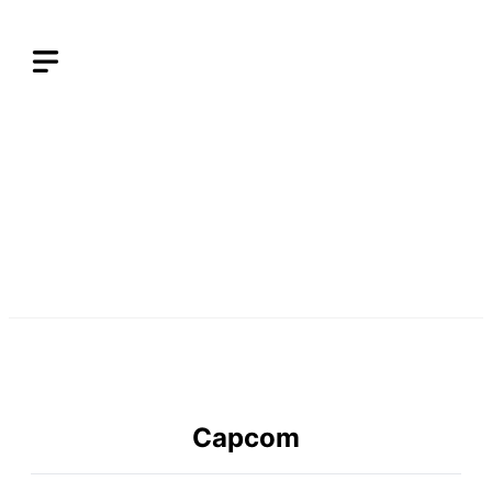
Langsung
ke
isi
Capcom