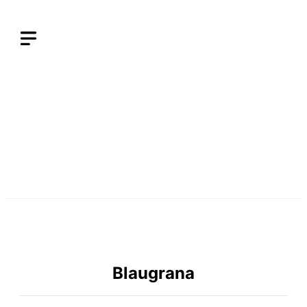
Langsung
ke
isi
Blaugrana