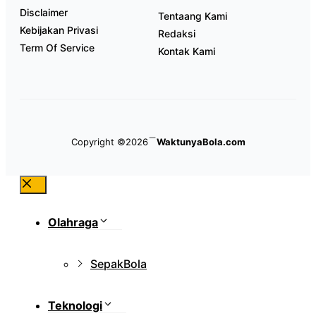
Disclaimer
Tentaang Kami
Kebijakan Privasi
Redaksi
Term Of Service
Kontak Kami
Copyright ©2026
WaktunyaBola.com
Close
Olahraga
SepakBola
Teknologi