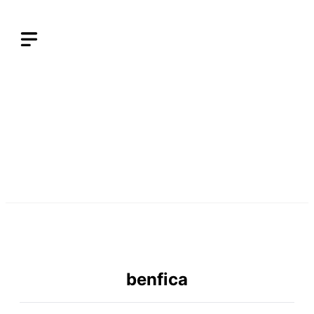
Langsung
ke
isi
benfica