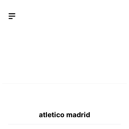
Langsung
ke
isi
atletico madrid