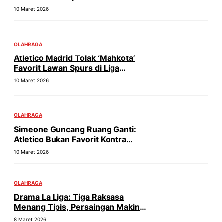
Newcastle
10 Maret 2026
OLAHRAGA
Atletico Madrid Tolak ‘Mahkota’
Favorit Lawan Spurs di Liga
Champions!
10 Maret 2026
OLAHRAGA
Simeone Guncang Ruang Ganti:
Atletico Bukan Favorit Kontra
Tottenham!
10 Maret 2026
OLAHRAGA
Drama La Liga: Tiga Raksasa
Menang Tipis, Persaingan Makin
Memanas!
8 Maret 2026